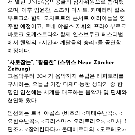
서 열린 UNISA음악콩쿨의 심사위원으로 참여했
으며, 이후 임윤찬, 스즈키 마사토, 카메라타 잘츠
부르크와 함께 모차르트의 콘서트 아리아들을 연
주할 예정이고, 르네 야콥스 지휘의 프라이부르크
바로크 오케스트라와 함께 인스브루크 페스티벌
에서 헨델의 <시간과 깨달음의 승리>를 공연할
예정이다.
“사로잡는”, “황홀한” (스위스 Neue Zürcher
Zeitung)
고음악부터 20세기 음악까지 폭넓은 레퍼토리를
구사하는, 오늘날 가장 다재다능한 성악가 중 한
명인 임선혜는 세계를 대표하는 음악가 및 단체와
협연해 왔다.
임선혜는
르네 야콥스
(바흐의 <마태수난곡>, <
요한수난곡>, <크리스마스 오라토리오>, <미사 B
단조>, <장례칸타타>; 몬테베르디의 <오르페오>;