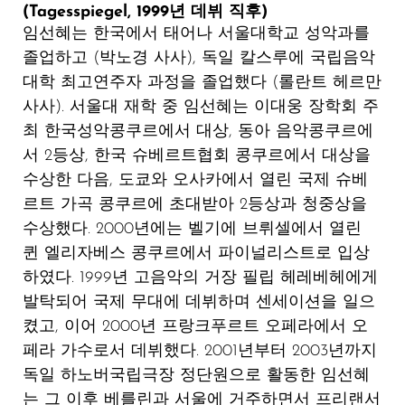
(Tagesspiegel, 1999년 데뷔 직후)
임선혜는 한국에서 태어나 서울대학교 성악과를
졸업하고 (박노경 사사), 독일 칼스루에 국립음악
대학 최고연주자 과정을 졸업했다 (롤란트 헤르만
사사). 서울대 재학 중 임선혜는 이대웅 장학회 주
최 한국성악콩쿠르에서 대상, 동아 음악콩쿠르에
서 2등상, 한국 슈베르트협회 콩쿠르에서 대상을
수상한 다음, 도쿄와 오사카에서 열린 국제 슈베
르트 가곡 콩쿠르에 초대받아 2등상과 청중상을
수상했다. 2000년에는 벨기에 브뤼셀에서 열린
퀸 엘리자베스 콩쿠르에서 파이널리스트로 입상
하였다. 1999년 고음악의 거장 필립 헤레베헤에게
발탁되어 국제 무대에 데뷔하며 센세이션을 일으
켰고, 이어 2000년 프랑크푸르트 오페라에서 오
페라 가수로서 데뷔했다. 2001년부터 2003년까지
독일 하노버국립극장 정단원으로 활동한 임선혜
는 그 이후 베를린과 서울에 거주하면서 프리랜서