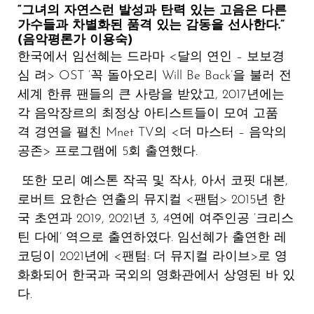
“그녀의
자연스런
발성과
탄력
있는
고음은
다른
가수들과
차별화된
품격
있는
감동을
선사한다
.”
(
음악평론가
이용숙
)
한국에서 임선혜는 드라마 <달의 연인 – 보보경
심 려> OST ‘꼭 돌아오리 Will Be Back’을 불러 전
세계 한류 팬들의 큰 사랑을 받았고, 2017년에는
각 음악장르의 최정상 아티스트들이 모여 고품
격 경연을 펼친 Mnet TV의 <더 마스터 – 음악의
공존> 프로그램에 5회 출연했다.
또한 모리 예스톤 작곡 및 작사, 아서 코핏 대본,
로버트 요한슨 연출의 뮤지컬 <팬텀> 2015년 한
국 초연과 2019, 2021년 3, 4연에 여주인공 ‘크리스
틴 다에’ 역으로 출연하였다. 임선혜가 출연한 레
코딩이 2021년에 <팬텀: 더 뮤지컬 라이브>로 영
화화되어 한국과 국외의 영화관에서 상영된 바 있
다.