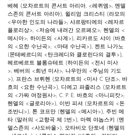
베헤
(모차르트의 콘서트 아리아, <레퀴엠>; 멘델
스존의 콘서트 아리아),
윌리엄 크리스티
(라모의
<우아한 인도의 나라들>; 샤르팡티에의 <레자르
플로리상>, <저승에 내려간 오르페오>; 헨델의 <
메시아>; 하이든의 <사계>),
리카르도 샤이
(바흐
의 <요한 수난곡>, <마태 수난곡>),
켄트 나가노
(몬테베르디의 <탄크레디와 클로린다의 결투>),
헤르베르트 블롬슈테트
(하이든의 <전시 미사
>; 베버의 <희년 미사>; 나우만의 <주님의 기도
>),
프란스 브뤼헨
(모차르트의 <미사 C 단조>; 바
흐의 <요한 수난곡>),
디에고 파졸리스
(모차르트
의 <가짜 여정원사>; C. P. E. 바흐의 <마니피캇>;
헨델의 <글로리아>),
이반 피셔
(모차르트의 <돈
조반니>),
톤 코프만
(헨델의 <메시아>),
주빈 메
타
(말러의 <교향곡 제 2번>),
마렉 야놉스키
(멘
델스존의 <사도바울>),
오타비오 단토네
(헨델의