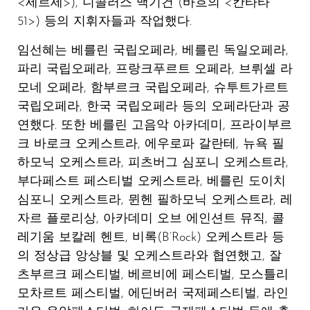
<세르세>),
니콜러스 맥기건
(바흐의 <칸타타
51>) 등의 지휘자들과 작업했다.
임선혜는 베를린 국립오페라, 베를린 독일오페라,
파리 국립오페라, 프랑크푸르트 오페라, 브뤼셀 라
모네 오페라, 함부르크 국립오페라, 슈투트가르트
국립오페라, 한국 국립오페라 등의 오페라단과 공
연했다. 또한 베를린 고음악 아카데미, 프라이부르
크 바로크 오케스트라, 에우로파 갈란테, 뉴욕 필
하모닉 오케스트라, 피츠버그 심포니 오케스트라,
부다페스트 페스티벌 오케스트라, 베를린 도이치
심포니 오케스트라, 뮌헨 필하모닉 오케스트라, 레
자르 플로리상, 아카데미 오브 에인션트 뮤직, 콜
레기움 보칼레 헨트, 비록(B’Rock) 오케스트라 등
의 정상급 앙상블 및 오케스트라와 협연했고, 잘
츠부르크 페스티벌, 베르비에 페스티벌, 모스틀리
모차르트 페스티벌, 에딘버러 국제페스티벌, 라인