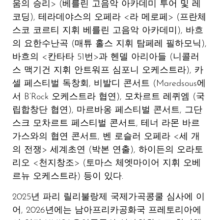
움의 승리> (베를린 고음악 아카데미 투어 및 레
코딩), 테라데야스의 오페라 <라 메로페> (프란체
스코 코르티 지휘 베를린 고음악 아카데미), 바흐
의 요한수난곡 (매튜 홀스 지휘 탐페레 필하모닉),
바흐의 <칸타타 51번>과 헨델 아리아들 (니콜러
스 맥기건 지휘 안트워프 심포니 오케스트라), 카
셀 페스티벌 독창회, 비발디 콘서트 (Maredsous에
서 B’Rock 오케스트라 협연), 모차르트 레퀴엠 (국
립합창단 협연), 마르바옹 페스티벌 콘서트, 그단
스크 모차르트 페스티벌 콘서트, 테너 라몬 바르
가스와의 협연 콘서트, 벤 로슬러 오페라 <세 개
의 전쟁> 세계초연 (박본 연출), 하이든의 오라토
리오 <천지창조> (토마스 체엣마이어 지휘 오베
르뉴 오케스트라) 등이 있다.
2025년 파리 릴리불랑제 국제가곡콩쿨 심사에 이
어, 2026년에는 남아프리카공화국 프레토리아에