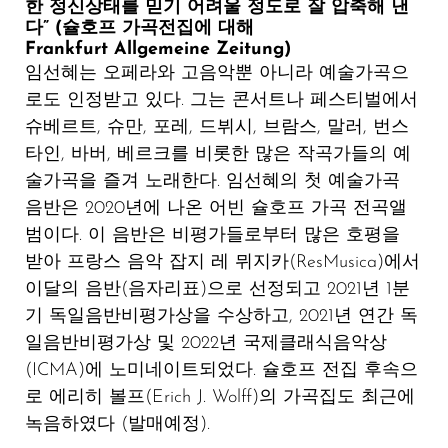
한 정신상태를 믿
기 어려울 정도로 잘
압축해 낸
다
” (
슐호프 가곡전집에 대
해
Frankfurt Allgemeine Zeitung
)
임선혜는 오페라와 고음악뿐 아니라 예술가곡으
로도 인정받고 있다. 그는 콘서트나 페스티벌에서
슈베르트, 슈만, 포레, 드뷔시, 브람스, 말러, 번스
타인, 바버, 베르크를 비롯한 많은 작곡가들의 예
술가곡을 즐겨 노래한다. 임선혜의 첫 예술가곡
음반은 2020년에 나온 어빈 슐호프 가곡 전곡앨
범이다. 이 음반은 비평가들로부터 많은 호평을
받아 프랑스 음악 잡지 레 뮈지카(ResMusica)에서
이달의 음반(음자리표)으로 선정되고 2021년 1분
기 독일음반비평가상을 수상하고, 2021년 연간 독
일음반비평가상 및 2022년 국제클래식음악상
(ICMA)에 노미네이트되었다. 슐호프 전집 후속으
로 에리히 볼프(Erich J. Wolff)의 가곡집도 최근에
녹음하였다 (발매예정).