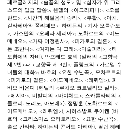
페르골레지의 <슬픔의 성모> 및 <십자가 위 그리
스도의 일곱 말씀>; 헨델의 <아그리피나>, <오를
란도>, <시간과 깨달음의 승리>, <부활>, <아치,
갈라테아와 폴리페모>; 하이든의 <기사 오를란도
>; 가스만의 <오페라 세리아>; 모차르트의 <이도
메네오>, <가짜 여정원사>, <피가로의 결혼>, <
돈 조반니>, <여자는 다 그래>,<마술피리>, <티
토황제의 자비),
만프레드 호넥
(말러의 <교향곡
제 2번>과 <교향곡 제 4번>; 풀랑크의 <가르멜 수
녀들의 대화>; 바흐의 <요한 수난곡>; 모차르트의
<피가로의 결혼>, <이도메네오>, <레퀴엠>),
파
비오 비온디
(헨델의 <루치오 코르넬리오 실라>,
<메시아>; 비발디의 <바야체트>; 스카를라티의 <
클로리, 도리노, 아모레>),
정명훈
(모차르트의 <
이도메네오>, <레퀴엠>),
시히스발트 쿠이켄
(바
흐의 <크리스마스 오라토리오>, <요한 수난곡>,
솔로 칸타타; 하이든의 콘서트 아리아),
필립 헤레