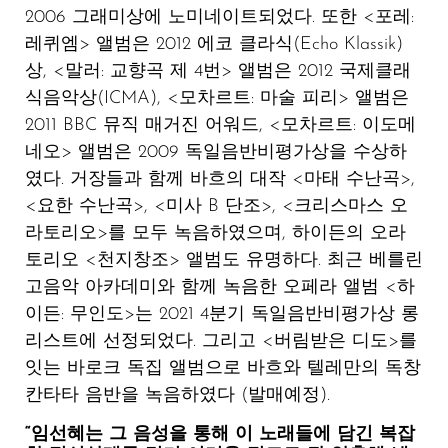
2006 그래미상에 노미네이트되었다. 또한 <포레:
레퀴엠> 앨범은 2012 에코 클라식(Echo Klassik)
상, <말러: 교향곡 제 4번> 앨범은 2012 국제클래
식음악상(ICMA), <모차르트: 마술 피리> 앨범은
2011 BBC 뮤직 매거진 어워드, <모차르트: 이도메
네오> 앨범은 2009 독일음반비평가상을 수상하
였다. 거장들과 함께 바흐의 대작 <마태 수난곡>,
<요한 수난곡>, <미사 B 단조>, <크리스마스 오
라토리오>를 모두 녹음하였으며, 하이든의 오라
토리오 <천지창조> 앨범도 유명하다. 최근 베를린
고음악 아카데미와 함께 녹음한 오페라 앨범 <하
이든: 무인도>는 2021 4분기 독일음반비평가상 롱
리스트에 선정되었다. 그리고 <버림받은 디도>를
잇는 바로크 독집 앨범으로 바흐와 텔레만의 독창
칸타타 음반을 녹음하였다 (발매예정).
“임선혜는 그 음성을 통해
이 노래들에 담긴
복잡