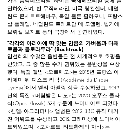
가우 음악페스티벌, 하이든 국제페스티벌 등에 출
연하였으며, 빈 무직페라인, 미국 링컨센터, 네덜
란드 콘세르트헤바우, 독일 쾰른 필하모니, 프랑스
살 플레옐, 네덜란드 로테르담 데 도엘렌, 벨기에
브뤼셀 보자르 등의 극장에서 공연하였다.
“각각의 아리아에 딱 맞는 만큼의 가벼움과 다채
로움과 콜로라투라” (Bachtrack)
임선혜의 수많은 음반들은 전 세계적으로 호평을
받았고, 그 중 많은 수가 권위있는 음반상을 수상
했다. 독집 앨범 <오르페오>는 2015년 프랑스 아
카데미 뒤 디스크 리릭’(Académie du Disque
Lyrique)에서 엘리 아멜링 상을 수상하였고, 2019
년의 독집 <버림받은 디도>는 2020 오푸스 클라
식(Opus Klassik) 3개 부문에 노미네이트 되었다.
<헨델: 아그리피나> 앨범은 2012 BBC 뮤직 매거
진 어워드를 수상하고 2012 그래미상에 노미네이
트되었으며, <모차르트: 티토황제의 자비>는